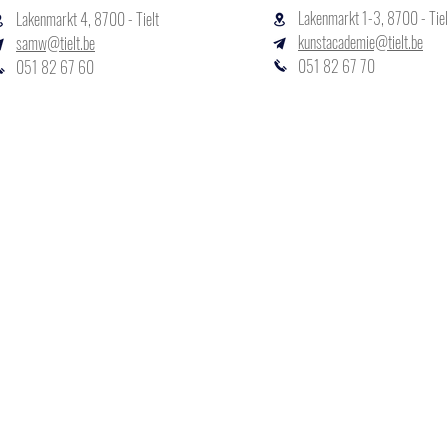
Lakenmarkt 1-3, 8700 - Tiel
Lakenmarkt 4, 8700 - Tielt
kunstacademie@tielt.be
samw@tielt.be
051 82 67 70
051 82 67 60