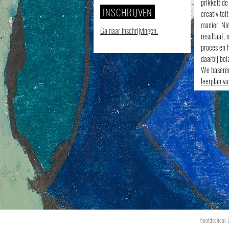
prikkelt de
INSCHRIJVEN
creativitei
manier.
Nie
Ga naar inschrijvingen.
resultaat, 
proces en h
daarbij bel
We baseren
leerplan 
hoofdschool: