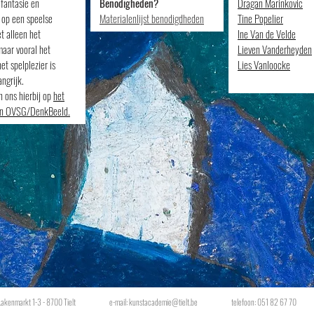
 fantasie en
Benodigheden?
Dragan Marinkovic
t op een speelse
Materialenlijst benodigdheden
Tine Popelier
t alleen het
Ine Van de Velde
maar vooral het
Lieven Vanderheyden
et spelplezier is
Lies Vanloocke
angrijk.
 ons hierbij op
het
van OVSG/DenkBeeld.
Lakenmarkt 1-3 - 8700 Tielt
e-mail:
kunstacademie@tielt.be
telefoon: 051 82 67 70