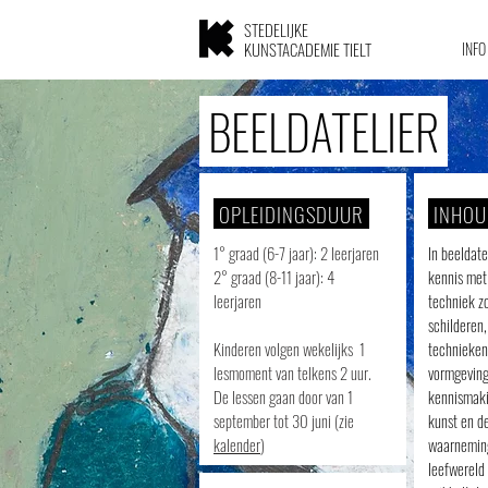
STEDELIJKE
KUNSTACADEMIE TIELT
INFO
BEELDATELIER
OPLEIDINGSDUUR
INHOU
1° graad (6-7 jaar): 2 leerjaren
In beeldat
2° graad (8-11 jaar): 4
kennis met
leerjaren
techniek z
schilderen,
Kinderen volgen wekelijks 1
technieken
lesmoment van telkens 2 uur.
vormgevin
De lessen gaan door van
1
kennismak
september tot 30 juni (zie
kunst
en de
kalender
)
waarneming
leefwereld 