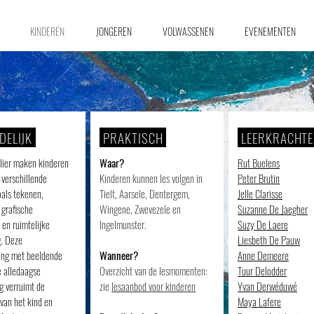
KINDEREN
JONGEREN
VOLWASSENEN
EVENEMENTEN
DELIJK
PRAKTISCH
LEERKRACHT
elier maken kinderen
Waar?
Rut Buelens
 verschillende
Kinderen kunnen les volgen in
Peter Brutin
oals tekenen,
Tielt, Aarsele, Dentergem,
Jelle Clarisse
 grafische
Wingene, Zwevezele en
Suzanne De Jaegher
 en ruimtelijke
Ingelmunster.
Suzy De Laere
g.
Deze
Liesbeth De Pauw
ing met beeldende
Wanneer?
Anne Demeere
 alledaagse
Overzicht van de lesmomenten:
Tuur Delodder
 verruimt de
zie
lesaanbod voor kinderen
Yvan Derwéduwé
van het kind en
Maya Lafere