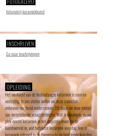
FOTOGALERIJ
fotogalerij keramiekkunst
INSCHRIJVEN
Ga naar inschrijvingen
OPLEIDING
Het werkveld van de hedendaagse keramiek is ruim en
veelzijdig. In ons atelier willen we deze aspecten
onbevoor-oordeeld onderzoeken. Dit doen we door middel
van verschillende vraagstellingen. Wat is keramiek, welke
plek neemt keramiek in het dagelijks leven en de
kunstwereld in, wat betekent keramiek voor mij, hoe is
keramiek relevant in de toegepaste en beeldende kunsten