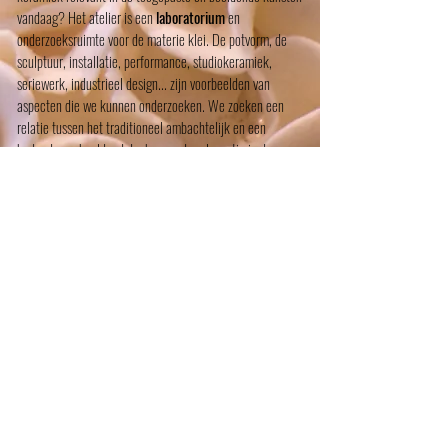
vandaag?
Het atelier is een
laboratorium
en
onderzoeksruimte voor de materie klei. De potvorm, de
sculptuur, installatie, performance, studiokeramiek,
seriewerk, industrieel design... zijn voorbeelden van
aspecten die we kunnen onderzoeken. We zoeken een
relatie tussen het traditioneel ambachtelijk en een
hedendaags beeldend denken en de relevantie in de
hedendaagse artistieke beleving.
In de eerste twee
leerjaren worden keramische
basistechnieken
doorlopen. Dit zijn verschillende opbouwtechnieken,
afwerkingstechnieken en stooktechnieken. Een werk kan
vertrekken vanuit aangeboden thema’s alsook vanuit de
eigen persoonlijke inbreng. Hierbij hechten we veel
belang aan
onderzoek
en handeling. Het beheersen van
de techniek wordt niet als doel op zich beschouwd maar
als middel om een inhoud vorm te geven. Experimenteren,
associëren, vraagstelling en interpreteren helpen de
cursisten bij het ontwikkelen en uitbreiden van hun
persoon-lijke visie. Workshops, lezingen,
tentoonstellingen, film en open opdrachten zijn