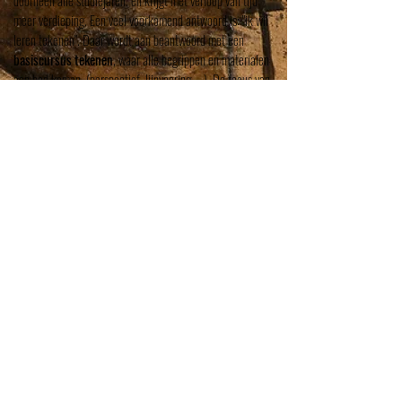
doorheen alle studiejaren, en krijgt met verloop van tijd
meer verdieping.
Een veel voorkomend antwoord is: "ik wil
leren tekenen".
Daar wordt aan beantwoord met een
basiscursus tekenen
, waar alle begrippen en materialen
aan bod komen. (perspectief, lijnvoering, …). De focus van
de cursus ligt meer op het grondig verwerven van
beeldende inzichten eerder dan het zwierig etaleren van
het kunnen.
Het
modeltekenen
neemt op vraag van de
leerlingen een grote plaats in in het atelier.
Er wordt
gespeeld met verschillende tijdsspanne en materialen.
De
beginnende tekenaar focust zich meer op het verwerven
van inzicht en vormstudie. De meer gevorderde tekenaar
kiest meer aandachtspunten (inhoudelijk of beeldend).
Na
verloop van tijd ontwikkelt de leerling een
eigen
beeldtaal
en wordt tekenen een zelfstandig medium
waarmee wordt gecommuniceerd met de toeschouwer. De
vrijheid
die het tekenen biedt wordt in het atelier
uitbundig onderzocht. Door relatief goedkope materialen
en een vluchtig manier van werken kan er veel
geëxperimenteerd worden. Er wordt gespeeld met
formaten, technieken, collages, ruimtelijke werken met