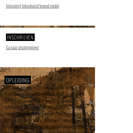
fotogalerij tekenkunst/levend model
INSCHRIJVEN
Ga naar inschrijvingen
OPLEIDING
Het atelier tekenkunst vertrekt vanuit de overtuiging dat
er in iedereen een kunstenaar schuilgaat. In het atelier
wordt er tijd en ruimte voorzien om dit verhaal te
ontwikkelen.
We starten met een gesprek waar volgende
elementen aan bod kunnen komen. Wat is je voorkennis?
Wat kan dit atelier voor je betekenen? Hoeveel tijd kan je
investeren? Dit gesprek wordt telkens opnieuw gevoerd,