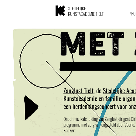
STEDELIJKE
KUNSTACADEMIE TIELT
INFO
Zanglust Tielt
, de
Stedelijke Ac
Kunstacademie en familie organ
een herdenkingsconcert voor onz
Onder muzikale leiding van Zanglust dirigent Di
programma met zorg samengesteld door Veerle,
Kanker
.​​