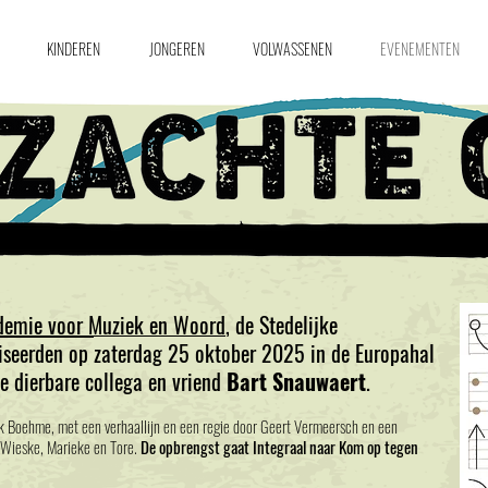
KINDEREN
JONGEREN
VOLWASSENEN
EVENEMENTEN
ademie voor Muziek en Woord
, de Stedelijke
iseerden op
zaterdag 25 oktober 2025
in de Europahal
e dierbare collega en vriend
Bart Snauwaert
.
rk Boehme, met een verhaallijn en een regie door Geert Vermeersch en een
 Wieske, Marieke en Tore.
De opbrengst gaat Integraal naar
Kom op tegen