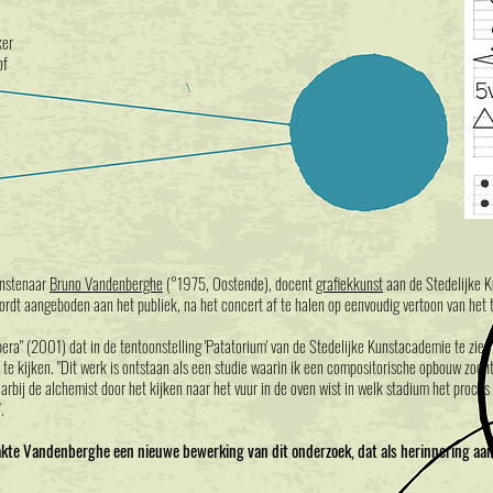
ker
of
unstenaar
Bruno Vandenberghe
(°1975, Oostende), docent
grafiekkunst
aan de Stedelijke 
rdt aangeboden aan het publiek, na het concert af te halen op eenvoudig vertoon van het t
pera" (2001) dat in de tentoonstelling 'Patatorium' van de Stedelijke Kunstacademie te zie
te kijken.
"Dit werk is ontstaan als een studie waarin ik een compositorische opbouw zocht
bij de alchemist door het kijken naar het vuur in de oven wist in welk stadium het proces z
.
kte Vandenberghe een nieuwe bewerking van dit onderzoek, dat als herinnering aan 