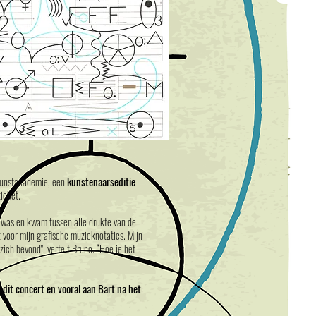
Kunstacademie, een
kunstenaarseditie
icket.
n was en kwam tussen alle drukte van de
 voor mijn grafische muzieknotaties. Mijn
ich bevond", vertelt Bruno. “Hoe je het
dit concert en vooral aan Bart na het