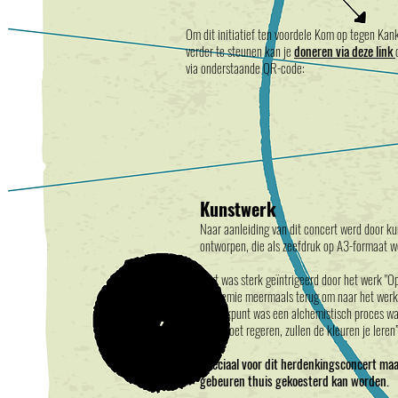
Om dit initiatief ten voordele Kom op tegen Kan
verder te steunen kan je
doneren via deze link
via onderstaande QR-code:
Kunstwerk
Naar aanleiding van dit concert werd door k
ontworpen, die als zeefdruk op A3-formaat wo
Bart was sterk geïntrigeerd door het werk "O
academie meermaals terug om naar het werk 
vertrekpunt was een alchemistisch proces waar
vuur moet regeren, zullen de kleuren je leren”
Speciaal voor dit herdenkingsconcert maa
gebeuren thuis gekoesterd kan worden.