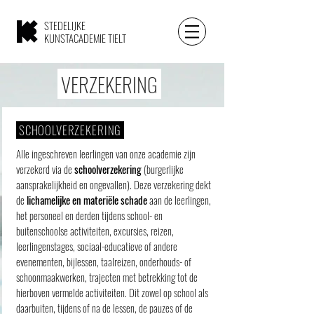
STEDELIJKE
KUNSTACADEMIE TIELT
VERZEKERING
SCHOOLVERZEKERING
Alle ingeschreven leerlingen van onze academie zijn
verzekerd via de
schoolverzekering
(burgerlijke
aansprakelijkheid en ongevallen). Deze verzekering dekt
de
lichamelijke en materiële schade
aan de leerlingen,
het personeel en derden tijdens school- en
buitenschoolse activiteiten, excursies, reizen,
leerlingenstages, sociaal-educatieve of andere
evenementen, bijlessen, taalreizen, onderhouds- of
schoonmaakwerken, trajecten met betrekking tot de
hierboven vermelde activiteiten. Dit zowel op school als
daarbuiten, tijdens of na de lessen, de pauzes of de