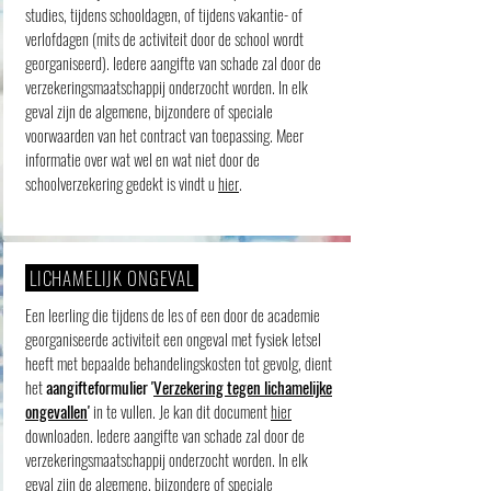
studies, tijdens schooldagen, of tijdens vakantie- of
verlofdagen (mits de activiteit door de school wordt
georganiseerd). Iedere aangifte van schade zal door de
verzekeringsmaatschappij onderzocht worden. In elk
geval zijn de algemene, bijzondere of speciale
voorwaarden van het contract van toepassing.
Meer
informatie over wat wel en wat niet door de
schoolverzekering gedekt is vindt u
hier
.
LICHAMELIJK ONGEVAL
Een leerling die tijdens de les of een door de academie
georganiseerde activiteit een ongeval met fysiek letsel
heeft met bepaalde behandelingskosten tot gevolg, dient
het
aangifteformulier '
Verzekering tegen lichamelijke
ongevallen
'
in te vullen. Je kan dit document
hier
downloaden. Iedere aangifte van schade zal door de
verzekeringsmaatschappij onderzocht worden. In elk
geval zijn de algemene, bijzondere of speciale