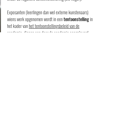
Exposanten (leerlingen dan wel externe kunstenaars)
wiens werk opgenomen wordt in een
tentoonstelling
in
het kader van
het tentoonstellingsbeleid van de
academie
, dienen een door de academie aangeleverd
verzekeringsdocument in, dat als basis dient voor het
vaststellen van gebeurlijke schade. De geëxposeerde
werken zijn per evenement verzekerd vanaf het transport
naar de academie tot en met de afbouw van de
tentoonstelling. Iedere aangifte van schade zal door de
verzekeringsmaatschappij onderzocht worden. In elk
geval zijn de algemene, bijzondere of speciale
voorwaarden van het contract van toepassing.
Schade aan
huurinstrumenten
(zie huurcontract) kan
onder bepaalde voorwaarden onder de schoolverzekering
vallen. In voorkomend geval neemt u zo snel mogelijk
contact op met het
secretariaat van de academie
.
Leerlingen die een instrument dat niet gehuurd wordt
aan de academie bespelen, raden wij aan om zelf een