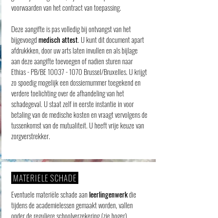
voorwaarden van het contract van toepassing.
Deze aangifte is pas volledig bij ontvangst van het
bijgevoegd
medisch attest
. U kunt dit document apart
afdrukkken, door uw arts laten invullen en als bijlage
aan deze aangifte toevoegen of nadien sturen naar
Ethias - PB/BE
10037 - 1070
Brussel/Bruxelles. U krijgt
zo spoedig mogelijk een dossiernummer toegekend en
verdere toelichting over de afhandeling van het
schadegeval. U staat zelf in eerste instantie in voor
betaling van de medische kosten en vraagt vervolgens de
tussenkomst van de mutualiteit. U heeft vrije keuze van
zorgverstrekker.
MATERIELE SCHADE
Eventuele materiële schade aan
leerlingenwerk
die
tijdens de academielessen gemaakt worden, vallen
onder de reguliere schoolverzekering (zie hoger).