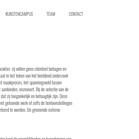
KUNSTENCAMPUS
TEAM
CONTACT
akter: zij willen geen cliënteel behagen en
taat in het teken van het beeldend onderzoek
het maakproces, het spanningsveld tussen
it aanbieden, enzovoort. Bij de selectie van de
dat zij toegankelijk en behaaglijk zijn. Deze
et getoonde werk of zelfs de tentoonstellingen
reteerd te worden. De groeiende externe
rator kent de mogelijkheden en beperkingen van