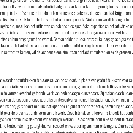
n handelt zowel rationeel als intuïtief volgens haar kenmerken. De grondigheid van een derg
orm op initiatief van meerdere docenten binnen de academie, die een mandaat krijgen om ee
rtistieke praktijk te ontsluiten voor het academiepubliek. Niet alleen wordt belang gehec
ingsbeleid, maar kan het uitlichten en delen van de specifieke expertise en het artistieke
gische interactie tussen leerkrachten en lerenden over de ateliergrenzen heen. Het leraren
ertise en hun omgang met de wereld. Samen hebben zij een ontzaglijke bagage aan geestel
an laven om tot artistieke autonomie en authentieke uitdrukking te komen. Daar waar de le
in contact te komen, wil de academie een simultaan contact stimuleren en zo de grenzen v
r waardering uitdrukken ten aanzien van de student. In plaats van gratuit te kiezen voor 
 appreciatie zonder schroom durven communiceren, geloven de tentoonstellingsmakers dat e
inie te vormen over het getoonde werk van hedendaagse kunstenaars. Zij maken daarbij dankb
n van de academie: deze gebruiksruimtes ontvangen dagelijks studenten, die willens nill
een maand) garandeert een incubatieperiode en gunt tijd voor reflectie, herziening en aand
cht over de presentatie, de vorm van elk werk. Deze intensieve kijkervaring kneedt het cont
ng van de communicatiekracht van sommige werken. De academie acht elke student in sta
lke tentoonstelling getuigt dus van respect en waardering van haar ontvangers. Daarnaast 
ld in haar omgeving. De beschikbare gebruiksruimtes zijn bezwaarlijk een dankbare tento