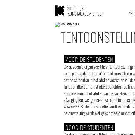
STEDELIJKE
KUNSTACADEMIE TIELT
INFO
TENTOONSTELLI
VOOR DE STUDENTEN
De academie organiseert haar tentoonstellingen 
met spectaculaire thema’s en het presenteren v
dat de studenten in het atelier voeren en wil d
functionaliteit en artisticiteit belichten, de im
kunstwerken in het atelier van de kunstenaar, i
afweging kan wel gemaakt worden binnen een kwa
tout court
. Bij de eindselectie wordt een balan
belangstelling wordt wel gewaardeerd omdat di
DOOR DE STUDENTEN
De directie nomineert uit het lerarenkorps een