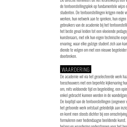
de tentoonstellingsplek op fundamentele wijze e
studenten. De tentoonstellingen krijgen mede v
werken, hun netwerk aan te spreken, hun eigen a
gebruikers van de academie bij het tentoonstell
het beste geval leiden tot een vloeiende pedago
kunstenaars, met elk hun eigen technische exp
ervaring, waar elke gulzige student zich aan k
diende te volgen om met een nieuwe begeleider 
doorbreken.
WAARDERING
De academie wil via het geselecteerde werk haa
toeschouwers met een beperkte kijkervaring hun
om, mits voldoende tijd en begeleiding, een op
enkel gebracht kunnen worden in de wandelgange
De looptijd van de tentoonstellingen (ongeveer 
het getoonde werk ontstaat geleidelijk aan inzi
en komt men steeds dichter bij een omschrijvi
formuleren over hedendaagse beeldende kunst. E
belang en waardering onderstrepen voor het bee