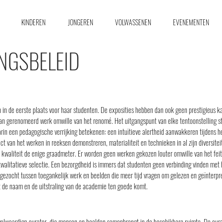
KINDEREN
JONGEREN
VOLWASSENEN
EVENEMENTEN
NGSBELEID
in de eerste plaats voor haar studenten. De exposities hebben dan ook geen prestigieus kar
an gerenomeerd werk omwille van het renomé. Het uitgangspunt van elke tentoonstelling s
aarin een pedagogische verrijking betekenen: een intuïtieve alertheid aanwakkeren tijdens 
pact van het werken in reeksen demonstreren, materialiteit en technieken in al zijn diversite
s kwaliteit de enige graadmeter. Er worden geen werken gekozen louter omwille van het feit 
litatieve selectie. Een bezorgdheid is immers dat studenten geen verbinding vinden met h
s gezocht tussen toegankelijk werk en beelden die meer tijd vragen om gelezen en geïnterp
t de naam en de uitstraling van de academie ten goede komt.
 volwaardige curator, die mensen en beelden samenbrengt in de beschikbare ruimte. De cu