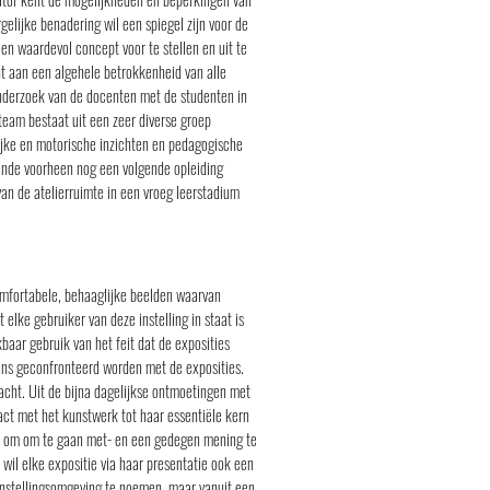
elijke benadering wil een spiegel zijn voor de
n waardevol concept voor te stellen en uit te
ht aan een algehele betrokkenheid van alle
 onderzoek van de docenten met de studenten in
team bestaat uit een zeer diverse groep
ijke en motorische inzichten en pedagogische
rende voorheen nog een volgende opleiding
an de atelierruimte in een vroeg leerstadium
comfortabele, behaaglijke beelden waarvan
lke gebruiker van deze instelling in staat is
aar gebruik van het feit dat de exposities
ens geconfronteerd worden met de exposities.
acht. Uit de bijna dagelijkse ontmoetingen met
act met het kunstwerk tot haar essentiële kern
at om om te gaan met- en een gedegen mening te
wil elke expositie via haar presentatie ook een
onstellingsomgeving te noemen, maar vanuit een