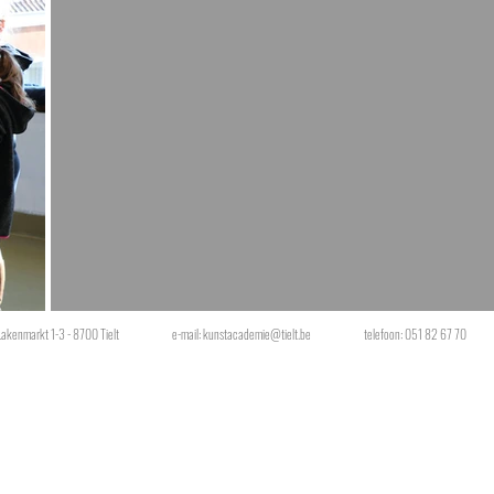
Lakenmarkt 1-3 - 8700 Tielt
e-mail:
kunstacademie@tielt.be
telefoon: 051 82 67 70