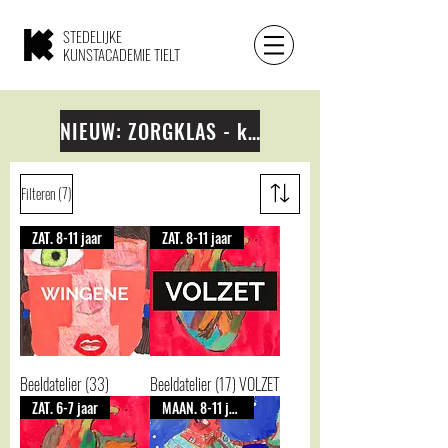
STEDELIJKE
KUNSTACADEMIE TIELT
NIEUW: ZORGKLAS - klik hier voor meer info
(7)
Filteren
ZAT. 8-11 jaar
ZAT. 8-11 jaar
Beeldatelier (33)
Beeldatelier (17) VOLZET
ZAT. 6-7 jaar
MAAN. 8-11 jaar