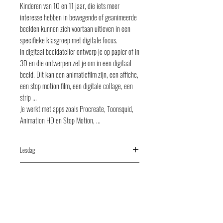
Kinderen van 10 en 11 jaar, die iets meer
interesse hebben in bewegende of geanimeerde
beelden kunnen zich voortaan uitleven in een
specifieke klasgroep met digitale focus.
In digitaal beeldatelier ontwerp je op papier of in
3D en die ontwerpen zet je om in een digitaal
beeld. Dit kan een animatiefilm zijn, een affiche,
een stop motion film, een digitale collage, een
strip ...
Je werkt met apps zoals Procreate, Toonsquid,
Animation HD en Stop Motion, ...
Lesdag
vrijdag
Tijdstip
15u20-17u00
Vestigingsplaats
Lakenmarkt 3, 8700 Tielt