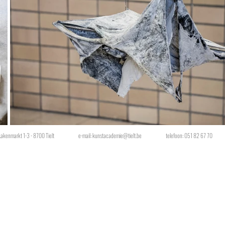
Lakenmarkt 1-3 - 8700 Tielt
e-mail:
kunstacademie@tielt.be
telefoon: 051 82 67 70