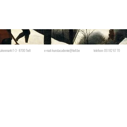
Lakenmarkt 1-3 - 8700 Tielt
e-mail:
kunstacademie@tielt.be
telefoon: 051 82 67 70