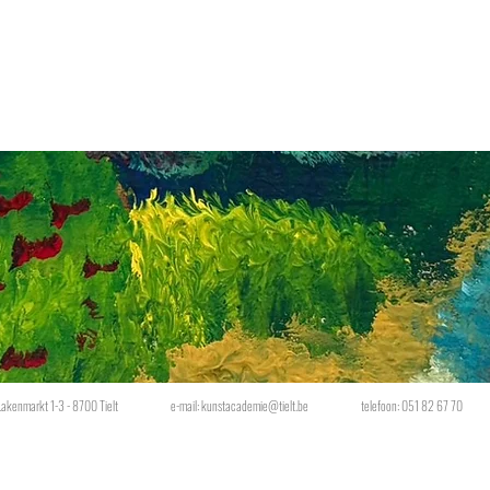
Lakenmarkt 1-3 - 8700 Tielt
e-mail:
kunstacademie@tielt.be
telefoon: 051 82 67 70