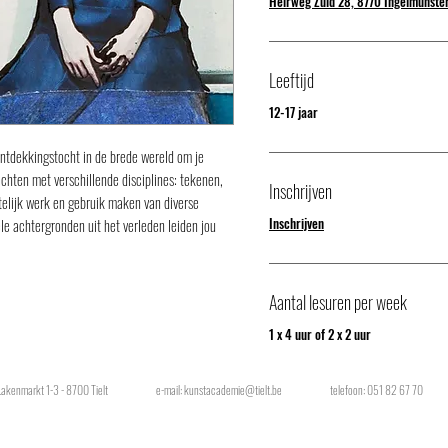
Heirweg Zuid 28, 8770 Ingelmunste
Leeftijd
12-17 jaar
 ontdekkingstocht in de brede wereld om je
chten met verschillende disciplines: tekenen,
Inschrijven
mtelijk werk en gebruik maken van diverse
Inschrijven
le achtergronden uit het verleden leiden jou
Aantal lesuren per week
1 x 4 uur of 2 x 2 uur
Lakenmarkt 1-3 - 8700 Tielt
e-mail:
kunstacademie@tielt.be
telefoon: 051 82 67 70