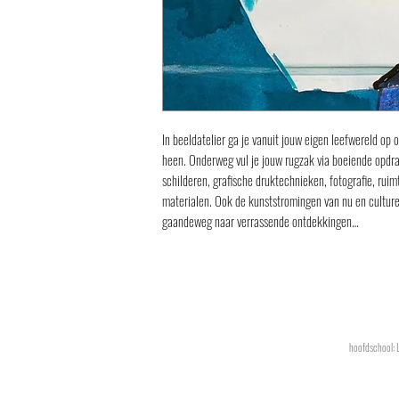
In beeldatelier ga je vanuit jouw eigen leefwereld op
heen. Onderweg vul je jouw rugzak via boeiende opdra
schilderen, grafische druktechnieken, fotografie, rui
materialen. Ook de kunststromingen van nu en culture
gaandeweg naar verrassende ontdekkingen…
hoofdschool: