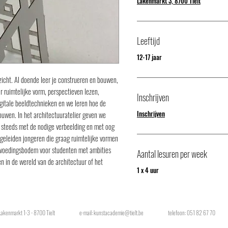
Lakenmarkt 3, 8700 Tielt
Leeftijd
12-17 jaar
nzicht. Al doende leer je construeren en bouwen,
 ruimtelijke vorm, perspectieven lezen,
Inschrijven
digitale beeldtechnieken en we leren hoe de
Inschrijven
uwen. In het architectuuratelier geven we
 steeds met de nodige verbeelding en met oog
egeleiden jongeren die graag ruimtelijke vormen
 voedingsbodem voor studenten met ambities
Aantal lesuren per week
en in de wereld van de architectuur of het
1 x 4 uur
Lakenmarkt 1-3 - 8700 Tielt
e-mail:
kunstacademie@tielt.be
telefoon: 051 82 67 70