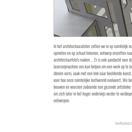
In het architectuuratelier zetten we in op ruimtelijk i
opmeten en op schaal tekenen, ontwerp omzetten naar
architectuurfoto's maken ... Er is ook aandacht voor 
lasersnijmachine ons kan helpen om een werk op te bo
ideeën vorm, vaak met een link naar beeldende kunst,
voor hoe onze ruimtelijke leefwereld evolueert. We b
bouwen en voorzien zodoende een gezonde artistieke
om zich later in het hoger onderwijs verder te verdiep
ontwerpen.
hoofdschool: