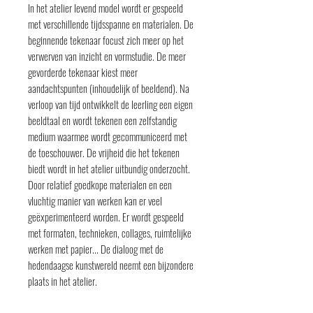
In het atelier levend model wordt er gespeeld
met verschillende tijdsspanne en materialen. De
beginnende tekenaar focust zich meer op het
verwerven van inzicht en vormstudie. De meer
gevorderde tekenaar kiest meer
aandachtspunten (inhoudelijk of beeldend). Na
verloop van tijd ontwikkelt de leerling een eigen
beeldtaal en wordt tekenen een zelfstandig
medium waarmee wordt gecommuniceerd met
de toeschouwer. De vrijheid die het tekenen
biedt wordt in het atelier uitbundig onderzocht.
Door relatief goedkope materialen en een
vluchtig manier van werken kan er veel
geëxperimenteerd worden. Er wordt gespeeld
met formaten, technieken, collages, ruimtelijke
werken met papier... De dialoog met de
hedendaagse kunstwereld neemt een bijzondere
plaats in het atelier.