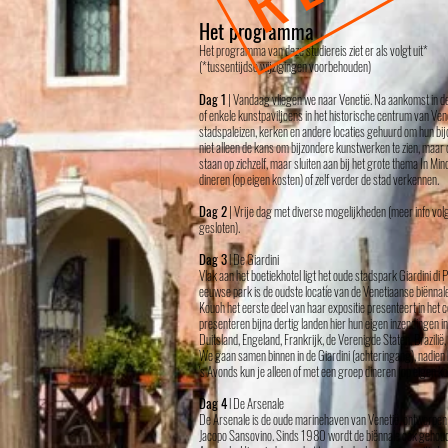
Het programma
Het programma van deze studiereis ziet er als volgt uit*
(*tussentijdse wijzigingen voorbehouden)
Dag 1
| Vandaag vliegen we naar Venetië. Na aankomst in de st
of enkele kunstpaviljoens in het historische centrum van Ve
stadspaleizen, kerken en andere locaties gehuurd om hun bijd
niet alleen de kans om bijzondere kunstwerken te zien, maar 
staan op zichzelf, maar sluiten aan bij het grote thema In Mi
dineren (op eigen kosten) of zelf verder de stad verkennen.
Dag 2
| Vrije dag met diverse mogelijkheden (meer info volgt
gesloten).
Dag 3
l De Giardini
Vlak aan het boetiekhotel ligt het oude stadspark Giardini d
eeuwse park is de oudste locatíe van de Venetiaanse biënnal
Kouoh het eerste deel van haar expositie presenteert in het 
presenteren bijna dertig landen hier hun eigen inzendingen i
Duitsland, Engeland, Frankrijk, de Verenigde Staten, Brazilië,
We gaan samen binnen in de Giardini (achteringang), nadien 
's Avonds kun je alleen of met een groep dineren (op eigen ko
Dag 4
l De Arsenale
De Arsenale is de oude marinehaven van Venetië, ontworpen 
Jacopo Sansovino. Sinds 1980 wordt de biënnale ook gehoude