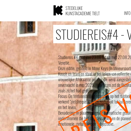
STEDELIJKE
KUNSTACADEMIE TIELT
INFO
STUDIEREIS#4 - 
Studiereis #4 gaat van 23.08 tot en met 27.08.
Venetië.
REIS 
Deze editie, getiteld In Minor Keys (In Mineursoo
Kouoh en team en staat in het teken van reflectie 
vrouwelijke Afrikaanse curator die werd aangestel
onverwacht in mei 2025. Haar team zet de Biënnale
zoals zij het had gedefinieerd.
Focus: De tentoonstelling richt zich op het subtiel
verkent "zielsfrequenties" en nodigt uit tot luist
en het leven.
Benadering: In plaats van grote dramatische gebare
onderstromen die het dagelijks leven en de planee
emotionele, zintuiglijke en subjectieve.