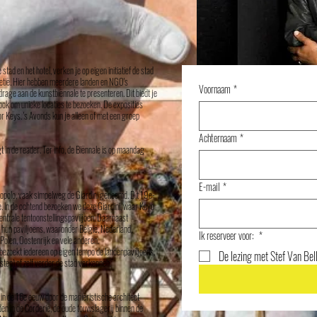
ad en het hotel, verken je op eigen initiatief de stad
netië. Hier hebben meerdere landen en NGO's
Voornaam
*
rage aan de kunstbiënnale te presenteren. Dit biedt je
ook om unieke locaties te bezoeken. De exposities
nor Keys. 's Avonds kun je alleen of met een groep
Achternaam
*
 in de reader. Ter info, de Biënnale is op maandag
E-mail
*
i Popolo, vaak simpelweg de Giardini genoemd. Dit 19e-
e. ln de ochtend bezoeken we deze Giardini, waar Koyo
centrale tentoonstellingspaviljoen. Daarnaast
n hun paviljoens, waaronder België, Nederland,
Ik reserveer voor:
*
 Polen, Oostenrijk en vele anderen.
bezoekt iedereen op eigen tempo de landenpaviljoens.
De lezing met Stef Van Be
sten) of zelf verder de stad verkennen.
in de 16e eeuw door de maniëristische architect
n in de Corderie, de oude touwslagerij binnen de