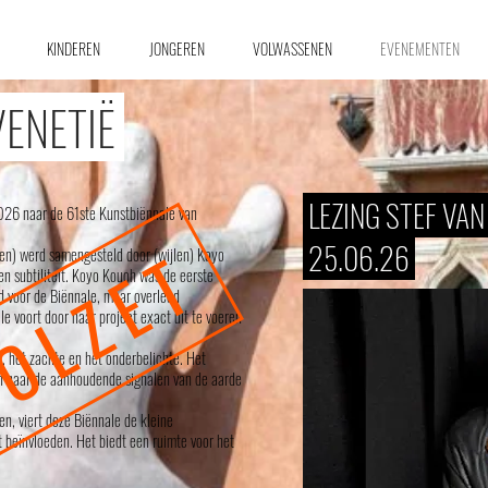
KINDEREN
JONGEREN
VOLWASSENEN
EVENEMENTEN
VENETIË
LEZING STEF VAN
2026 naar
de 61ste Kunstbiënnale van
VOLZET
.
25.06.26
rten) werd samengesteld door (wijlen) Koyo
en subtiliteit. Koyo Kouoh was de eerste
d voor de Biënnale, maar overleed
 voort door haar project exact uit te voeren
e, het zachte en het onderbelichte. Het
eren naar de aanhoudende signalen van de aarde
n, viert deze Biënnale de kleine
t beïnvloeden. Het biedt een ruimte voor het